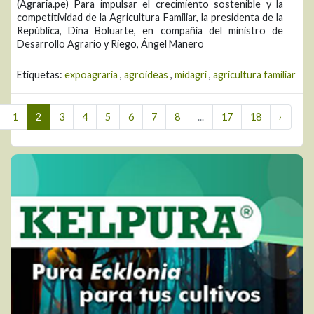
(Agraria.pe) Para impulsar el crecimiento sostenible y la
competitividad de la Agricultura Familiar, la presidenta de la
República, Dina Boluarte, en compañía del ministro de
Desarrollo Agrario y Riego, Ángel Manero
Etiquetas:
expoagraria
,
agroideas
,
midagri
,
agricultura familiar
1
2
3
4
5
6
7
8
...
17
18
›