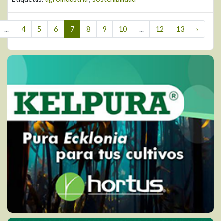
...
4
5
6
7
8
9
10
...
12
13
›