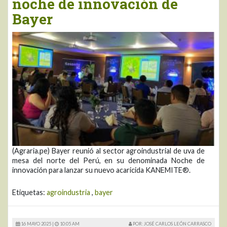
noche de innovación de
Bayer
(Agraria.pe) Bayer reunió al sector agroindustrial de uva de
mesa del norte del Perú, en su denominada Noche de
innovación para lanzar su nuevo acaricida KANEMITE®.
Etiquetas:
agroindustria
,
bayer
16 MAYO 2025 |
10:05 AM
POR: JOSÉ CARLOS LEÓN CARRASCO