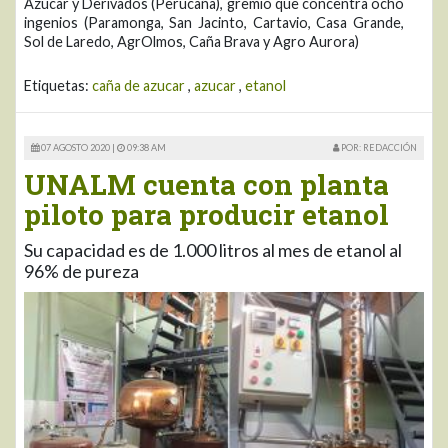
Azúcar y Derivados (Perucaña), gremio que concentra ocho
ingenios (Paramonga, San Jacinto, Cartavio, Casa Grande,
Sol de Laredo, AgrOlmos, Caña Brava y Agro Aurora)
Etiquetas:
caña de azucar
,
azucar
,
etanol
07 AGOSTO 2020 |
09:38 AM
POR: REDACCIÓN
UNALM cuenta con planta
piloto para producir etanol
Su capacidad es de 1.000 litros al mes de etanol al
96% de pureza