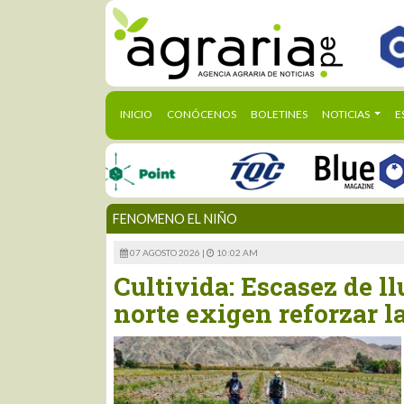
(CURRENT)
INICIO
CONÓCENOS
BOLETINES
NOTICIAS
E
FENOMENO EL NIÑO
07 AGOSTO 2026 |
10:02 AM
Cultivida: Escasez de ll
norte exigen reforzar l