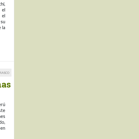
hi,
 el
 el
 su
 la
RRASCO
nas
erú
ste
nes
do,
 en