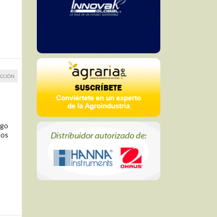
CCIÓN
ego
los