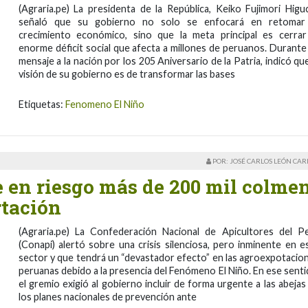
(Agraria.pe) La presidenta de la República, Keiko Fujimori Higuc
señaló que su gobierno no solo se enfocará en retomar
crecimiento económico, sino que la meta principal es cerrar
enorme déficit social que afecta a millones de peruanos. Durante
mensaje a la nación por los 205 Aniversario de la Patria, indicó que
visión de su gobierno es de transformar las bases
Etiquetas:
Fenomeno El Niño
POR: JOSÉ CARLOS LEÓN CA
en riesgo más de 200 mil colme
rtación
(Agraria.pe) La Confederación Nacional de Apicultores del P
(Conapi) alertó sobre una crisis silenciosa, pero inminente en e
sector y que tendrá un “devastador efecto” en las agroexpotacio
peruanas debido a la presencia del Fenómeno El Niño. En ese senti
el gremio exigió al gobierno incluir de forma urgente a las abejas
los planes nacionales de prevención ante