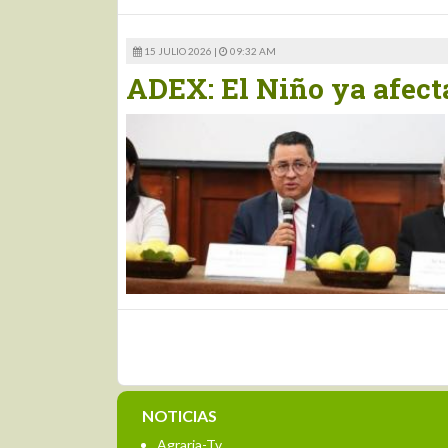
15 JULIO 2026 |
09:32 AM
ADEX: El Niño ya afecta
NOTICIAS
Agraria-Tv