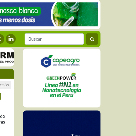
CCIÓN
l
ndo
ras