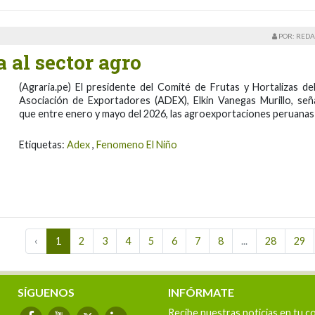
POR: REDA
 al sector agro
(Agraria.pe) El presidente del Comité de Frutas y Hortalizas del
Asociación de Exportadores (ADEX), Elkin Vanegas Murillo, señ
que entre enero y mayo del 2026, las agroexportaciones peruanas
Etiquetas:
Adex
,
Fenomeno El Niño
‹
1
2
3
4
5
6
7
8
...
28
29
SÍGUENOS
INFÓRMATE
Recibe nuestras noticias en tu c