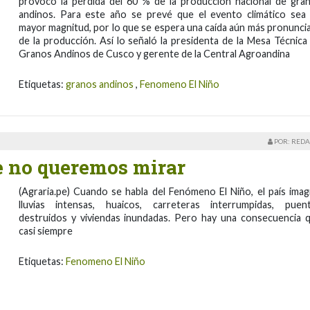
provocó la pérdida del 60 % de la producción nacional de gra
andinos. Para este año se prevé que el evento climático sea
mayor magnitud, por lo que se espera una caída aún más pronunci
de la producción. Así lo señaló la presidenta de la Mesa Técnica
Granos Andinos de Cusco y gerente de la Central Agroandina
Etiquetas:
granos andinos
,
Fenomeno El Niño
POR: REDA
e no queremos mirar
(Agraria.pe) Cuando se habla del Fenómeno El Niño, el país imag
lluvias intensas, huaicos, carreteras interrumpidas, puen
destruidos y viviendas inundadas. Pero hay una consecuencia 
casi siempre
Etiquetas:
Fenomeno El Niño