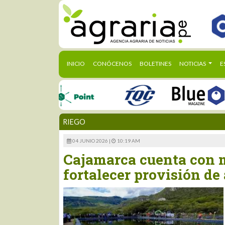
(CURRENT)
INICIO
CONÓCENOS
BOLETINES
NOTICIAS
E
RIEGO
04 JUNIO 2026 |
10:19 AM
Cajamarca cuenta con m
fortalecer provisión de