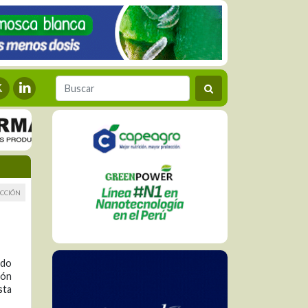
CCIÓN
ido
ión
sta