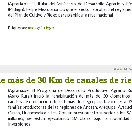
(Agraria.pe) El titular del Ministerio de Desarrollo Agrario y Ri
(Midagri), Felipe Meza, anunció que el sector aprobará el reglame
del Plan de Cultivo y Riego para planificar a nivel nacional
Etiquetas:
midagri
,
riego
POR: REDA
de más de 30 Km de canales de ri
(Agraria.pe) El Programa de Desarrollo Productivo Agrario Ru
(Agro Rural) inició la rehabilitación de más de 30 kilómetros
canales de conducción de sistemas de riego para favorecer a 3
familias productoras de las regiones de Áncash, Arequipa, Ayacuc
Cusco, Huancavelica e Ica. Con un presupuesto superior a los S/.
millones, se están ejecutando 39 obras bajo la modalidad
Inversiones