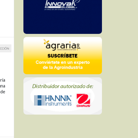
CCIÓN
ría
una
 de