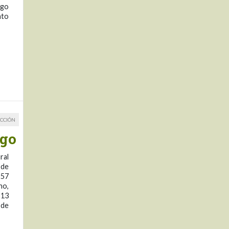
ego
nto
CCIÓN
ego
ral
 de
257
ho,
 13
 de