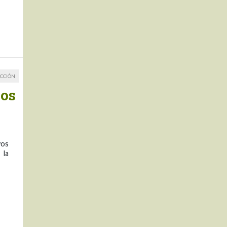
CCIÓN
nos
vos
 la