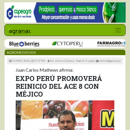
AGRONEGOCIOS
21 MAYO 2010 |
07:37 PM
Por: Arturo Córdova - Madrid, España
|
editor@agraria.pe
Juan Carlos Mathews afirma:
EXPO PERÚ PROMOVERÁ
REINICIO DEL ACE 8 CON
MÉJICO