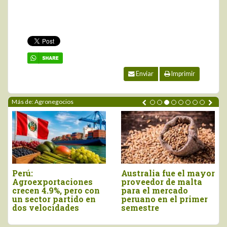
Enviar
Imprimir
Más de: Agronegocios
ustralia fue el mayor
Agroexportaciones no
Dec
proveedor de malta
tradicionales de Perú
vie
para el mercado
a Estados Unidos
com
eruano en el primer
cayeron en valor 17%
de 
semestre