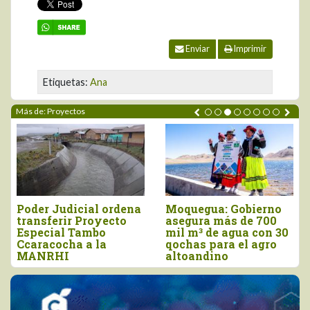
Enviar
Imprimir
Etiquetas:
Ana
Más de: Proyectos
uegua: Gobierno
La Libertad: con
La Lib
gura más de 700
inversión de S/. 54.4
Lamba
 m³ de agua con 30
millones, inauguran
impul
has para el agro
CITEagroindustrial
ampli
oandino
Chavimochic
agríc