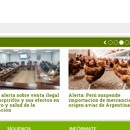
IS y Senasa
Perú: declaran la plaga
ás de mil
Frankliniella australis bajo
a la peste porcina
control oficial a nivel
nacional
SÍGUENOS
INFÓRMATE