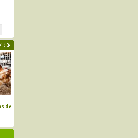
Emiten 32.587 certificados
Senasa: La inocuid
sanitarios fortaleciendo el
posiciona la uva d
comercio hidrobiológico
peruana como prod
competitivo