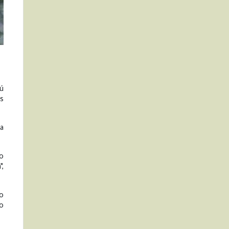
rú
os
la
ño
",
vo
lo