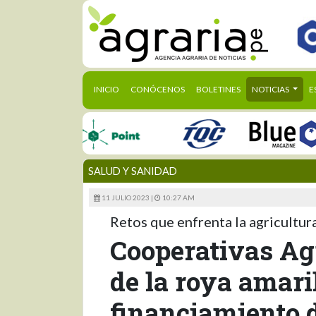
(CURRENT)
INICIO
CONÓCENOS
BOLETINES
NOTICIAS
E
SALUD Y SANIDAD
11 JULIO 2023 |
10:27 AM
Retos que enfrenta la agricultura 
Cooperativas Ag
de la roya amari
financiamiento 