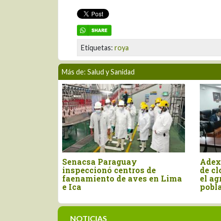
Etiquetas:
roya
Más de: Salud y Sanidad
egal
Alerta: Perú suspende
Programa PA
s en
importación de mercancías de
vacunan a m
origen aviar de Argentina
cerdos contr
en Áncash
NOTICIAS