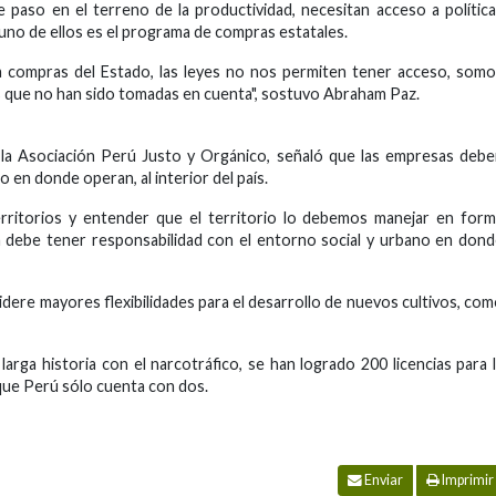
te paso en el terreno de la productividad, necesitan acceso a polític
 uno de ellos es el programa de compras estatales.
 compras del Estado, las leyes no nos permiten tener acceso, som
as que no han sido tomadas en cuenta", sostuvo Abraham Paz.
 la Asociación Perú Justo y Orgánico, señaló que las empresas deb
 en donde operan, al interior del país.
rritorios y entender que el territorio lo debemos manejar en for
sa debe tener responsabilidad con el entorno social y urbano en don
dere mayores flexibilidades para el desarrollo de nuevos cultivos, co
arga historia con el narcotráfico, se han logrado 200 licencias para 
que Perú sólo cuenta con dos.
Enviar
Imprimir