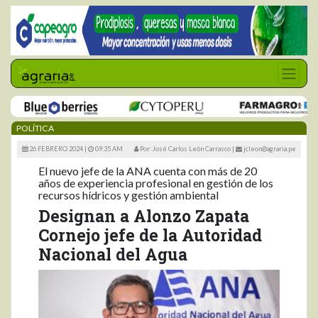
POLÍTICA
26 FEBRERO 2024 |
09:35 AM
Por: José Carlos León Carrasco
|
jcleon@agraria.pe
El nuevo jefe de la ANA cuenta con más de 20
años de experiencia profesional en gestión de los
recursos hídricos y gestión ambiental
Designan a Alonzo Zapata
Cornejo jefe de la Autoridad
Nacional del Agua