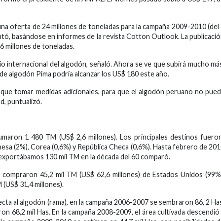
 una oferta de 24 millones de toneladas para la campaña 2009-2010 (del
untó, basándose en informes de la revista Cotton Outlook. La publicaci
6 millones de toneladas.
o internacional del algodón, señaló. Ahora se ve que subirá mucho más
l de algodón Pima podría alcanzar los US$ 180 este año.
e que tomar medidas adicionales, para que el algodón peruano no pue
, puntualizó.
umaron 1 480 TM (US$ 2,6 millones). Los principales destinos fuero
onesa (2%), Corea (0,6%) y República Checa (0,6%). Hasta febrero de 20
 exportábamos 130 mil TM en la década del 60 comparó.
e compraron 45,2 mil TM (US$ 62,6 millones) de Estados Unidos (99%
 (US$ 31,4 millones).
ecta al algodón (rama), en la campaña 2006-2007 se sembraron 86, 2 Ha
ron 68,2 mil Has. En la campaña 2008-2009, el área cultivada descendió