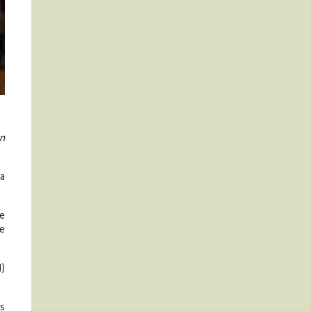
ón
a
de
e
I)
us