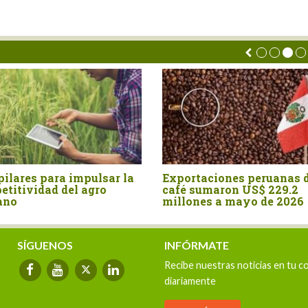
ustralia fue el mayor
Agroexportaciones n
roveedor de malta para el
tradicionales de Perú 
ercado peruano en el primer
Estados Unidos cayer
emestre
valor 17%
SÍGUENOS
INFÓRMATE
Recibe nuestras noticias en tu c
diariamente