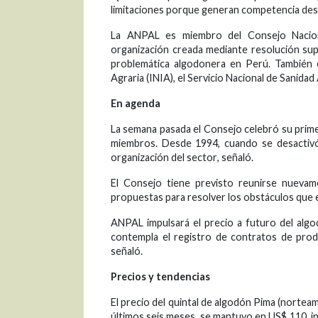
limitaciones porque generan competencia desle
La ANPAL es miembro del Consejo Naciona
organización creada mediante resolución su
problemática algodonera en Perú. También e
Agraria (INIA), el Servicio Nacional de Sanida
En agenda
La semana pasada el Consejo celebró su prime
miembros. Desde 1994, cuando se desactivó
organización del sector, señaló.
El Consejo tiene previsto reunirse nuevam
propuestas para resolver los obstáculos que e
ANPAL impulsará el precio a futuro del alg
contempla el registro de contratos de produc
señaló.
Precios y tendencias
El precio del quintal de algodón Pima (norteam
últimos seis meses, se mantuvo en US$ 110, i