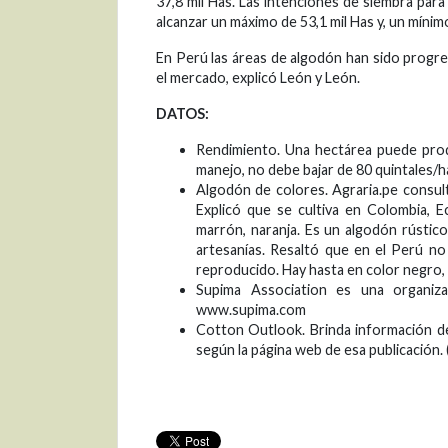
37,8 mil Has. Las intenciones de siembra par
alcanzar un máximo de 53,1 mil Has y, un mínimo
En Perú las áreas de algodón han sido progre
el mercado, explicó León y León.
DATOS:
Rendimiento. Una hectárea puede prod
manejo, no debe bajar de 80 quintales/ha
Algodón de colores. Agraria.pe consul
Explicó que se cultiva en Colombia, E
marrón, naranja. Es un algodón rústico
artesanías. Resaltó que en el Perú no 
reproducido. Hay hasta en color negro, 
Supima Association es una organiz
www.supima.com
Cotton Outlook. Brinda información de 
según la página web de esa publicación