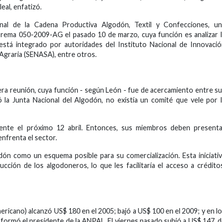
al, enfatizó.
l de la Cadena Productiva Algodón, Textil y Confecciones, un
prema 050-2009-AG el pasado 10 de marzo, cuya función es analizar 
stá integrado por autoridades del Instituto Nacional de Innovaci
d Agraria (SENASA), entre otros.
ra reunión, cuya función - según León - fue de acercamiento entre s
 la Junta Nacional del Algodón, no existía un comité que vele por 
ente el próximo 12 abril. Entonces, sus miembros deben presenta
nfrenta el sector.
odón como un esquema posible para su comercialización. Esta iniciati
ción de los algodoneros, lo que les facilitaría el acceso a crédito
ericano) alcanzó US$ 180 en el 2005; bajó a US$ 100 en el 2009; y en l
nformó el presidente de la ANPAL. El viernes pasado subió a US$ 147, 