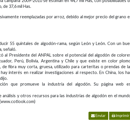
a la campaña 2009-2010 se estiman en 44,7 mil Has, con posibilidades 
, de 37,6 mil Has.
sivamente reemplazadas por arroz, debido al mejor precio del grano 
ucir 55 quintales de algodón-rama, según León y León. Con un bu
, señaló.
tó al Presidente del ANPAL sobre el potencial del algodón de colore
cuador, Perú, Bolivia, Argentina y Chile y que existe en color plom
, de fibra muy corta, gruesa, utilizado para carteritas o prendas de l
hay interés en realizar investigaciones al respecto. En China, los h
dijo.
ación que promueve la industria del algodón. Su página web es
análisis y otros recursos para las industrias de algodón en el mund
. (www.cotlook.com)
Enviar
Imprimir