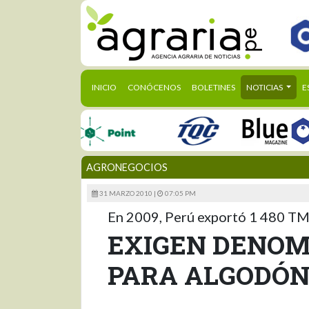
(CURRENT)
INICIO
CONÓCENOS
BOLETINES
NOTICIAS
E
AGRONEGOCIOS
31 MARZO 2010 |
07:05 PM
En 2009, Perú exportó 1 480 TM;
EXIGEN DENOM
PARA ALGODÓN