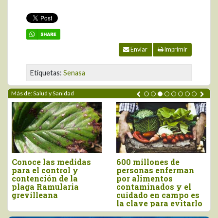
Enviar
Imprimir
Etiquetas:
Senasa
Más de: Salud y Sanidad
600 millones de
Senacsa Paraguay
personas enferman
inspeccionó centros
por alimentos
de faenamiento de
contaminados y el
aves en Lima e Ica
cuidado en campo es
la clave para evitarlo