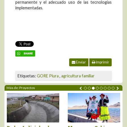
permanente y el adecuado uso de las tecnologías
implementadas.
Enviar
Imprimir
Etiquetas:
GORE Piura
,
agricultura familiar
Más de: Proyectos