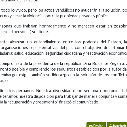
todo lo vivido, pero los actos vandálicos no ayudarán a la solución, p
erno y cesar la violencia contra la propiedad privada y pública.
ersonas que trabajan honradamente y no merecen estar en zozobr
gridad personal”, sostiene.
nte alcanzar un entendimiento entre los poderes del Estado, la
as organizaciones representativas del país con el objetivo de retomar 
udadanía: salud, educación, seguridad ciudadana y reactivación económic
ompromiso de la presidenta de la república, Dina Boluarte Zegarra, 
pronto posible y cumpliendo los requisitos establecidos por la autorid
 embargo, exige también su liderazgo en la solución de los conflict
zadas.
dir a los peruanos. Nuestra diversidad debe ser una oportunidad 
iteramos nuestra disposición para trabajar de manera conjunta y sum
a la recuperación y crecimiento” finalizó el comunicado.
Enviar
Imprimir