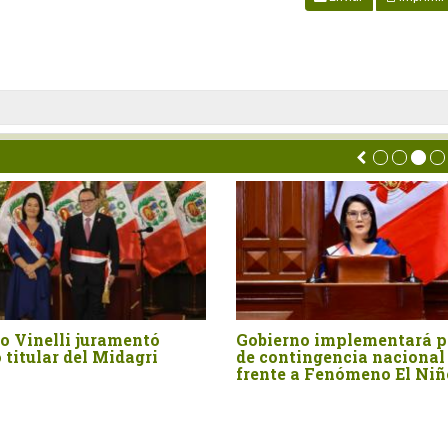
Publican ley que fortalece el
Cooperativas agrar
sistema de irrigación en
pagarán mayores t
Cajamarca, Lambayeque,
empresas agroexpo
Amazonas, La Libertad y
según Ley 32434
Piura, mediante el
afianzamiento,
represamiento y trasvase de