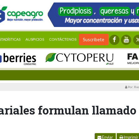
STADÍSTICAS
AUSPICIOS
CONTÁCTENOS
Suscríbete
Por: Re
riales formulan llamado
Enviar
Imprimir