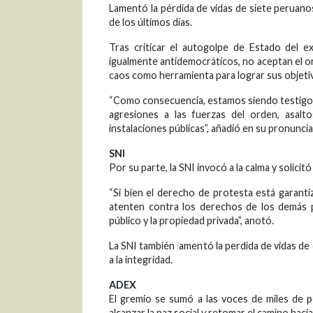
Lamentó la pérdida de vidas de siete peruano
de los últimos días.
Tras criticar el autogolpe de Estado del e
igualmente antidemocráticos, no aceptan el ord
caos como herramienta para lograr sus objetiv
“Como consecuencia, estamos siendo testigos
agresiones a las fuerzas del orden, asal
instalaciones públicas”, añadió en su pronunci
SNI
Por su parte, la SNI invocó a la calma y solicitó
“Si bien el derecho de protesta está garant
atenten contra los derechos de los demás pe
público y la propiedad privada”, anotó.
La SNI también lamentó la perdida de vidas d
a la integridad.
ADEX
El gremio se sumó a las voces de miles de 
alcanzar la paz social y retomar el camino hacia