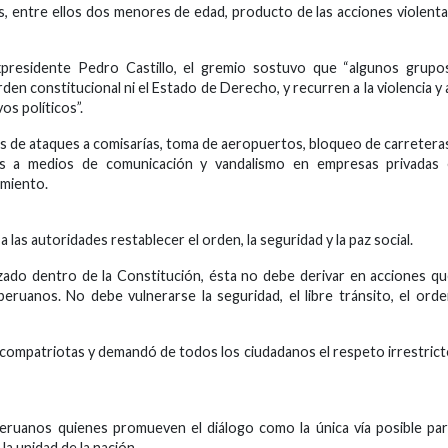
s, entre ellos dos menores de edad, producto de las acciones violent
xpresidente Pedro Castillo, el gremio sostuvo que “algunos grupo
en constitucional ni el Estado de Derecho, y recurren a la violencia y 
os políticos”.
 de ataques a comisarías, toma de aeropuertos, bloqueo de carretera
tos a medios de comunicación y vandalismo en empresas privadas 
amiento.
 a las autoridades restablecer el orden, la seguridad y la paz social.
izado dentro de la Constitución, ésta no debe derivar en acciones q
ruanos. No debe vulnerarse la seguridad, el libre tránsito, el ord
e compatriotas y demandó de todos los ciudadanos el respeto irrestric
peruanos quienes promueven el diálogo como la única vía posible pa
 la unidad de la nación.