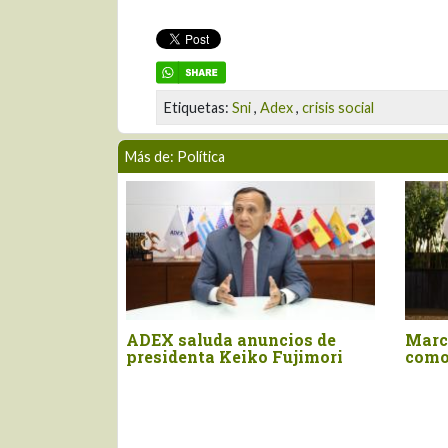
Etiquetas:
Sni
,
Adex
,
crisis social
Más de: Política
mplementará plan
Articulan respuesta regional
ncia nacional
ante el impacto de El Niño en
nómeno El Niño
la agricultura