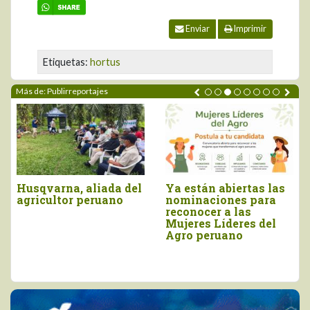
Enviar
Imprimir
Etiquetas:
hortus
Más de: Publirreportajes
AGROFEST es el
Crece interés de
movimiento que
empresas por
impulsa una visión de
participar en “Mujeres
país para convertir al
Líderes del Agro”
Perú en la Capital
Mundial del Agro y la
Alimentación.