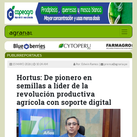
PUBLIRREPORTAJES
15 MAYO 2026 |
10:24 AM
Por: Edwin Ramos
|
prensa@agraria.pe
Hortus: De pionero en
semillas a líder de la
revolución productiva
agrícola con soporte digital