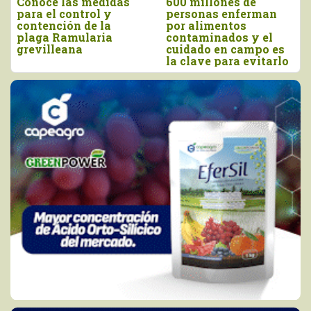
onoce las medidas
600 millones de
Sen
ra el control y
personas enferman
ins
ontención de la
por alimentos
de 
laga Ramularia
contaminados y el
aves
revilleana
cuidado en campo es
la clave para evitarlo