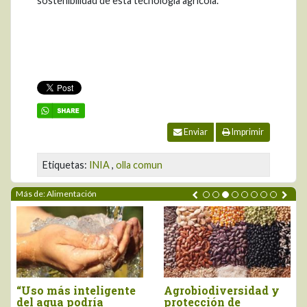
sostenibilidad de esta tecnología agrícola.
Enviar
Imprimir
Etiquetas:
INIA
,
olla comun
Más de: Alimentación
 más inteligente
Agrobiodiversidad y
Inform
agua podría
protección de
Lancet 