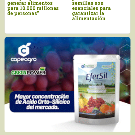
rar alimentos
semillas son
cambiar
 10.000 millones
esenciales para
aliment
ersonas”
garantizar la
alimentación