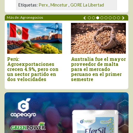
Etiquetas:
Perx
,
Mincetur
,
GORE La Libertad
Más de: Agronegocios
or
Agroexportaciones no
Declaran el segundo
tradicionales de Perú
viernes de agosto
a Estados Unidos
como el Día Nacional
cayeron en valor 17%
de la Chirimoya