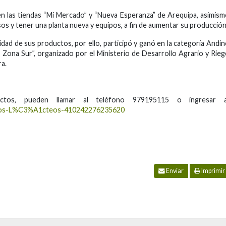
n las tiendas “Mi Mercado” y “Nueva Esperanza” de Arequipa, asimis
s y tener una planta nueva y equipos, a fin de aumentar su producción
idad de sus productos, por ello, participó y ganó en la categoría Andi
Zona Sur”, organizado por el Ministerio de Desarrollo Agrario y Rie
ra.
tos, pueden llamar al teléfono 979195115 o ingresar a
ados-L%C3%A1cteos-410242276235620
Enviar
Imprimir