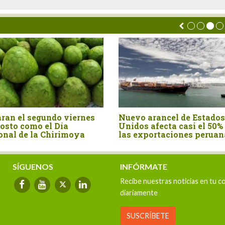
uevo arancel de Estados
Perú importó canela 
nidos afecta casi el 50% de
por US$ 15.4 millones 
as exportaciones peruanas
primer semestre del 
SÍGUENOS
INFÓRMATE
Recibe nuestras noticias en tu c
diariamente
SUSCRÍBETE