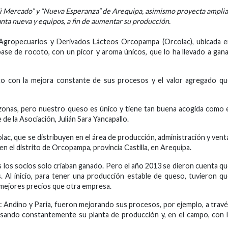
Mi Mercado” y “Nueva Esperanza” de Arequipa, asimismo proyecta amplia
nta nueva y equipos, a fin de aumentar su producción.
Agropecuarios y Derivados Lácteos Orcopampa (Orcolac), ubicada e
ase de rocoto, con un picor y aroma únicos, que lo ha llevado a gan
o con la mejora constante de sus procesos y el valor agregado qu
zonas, pero nuestro queso es único y tiene tan buena acogida como 
e la Asociación, Julián Sara Yancapallo.
lac, que se distribuyen en el área de producción, administración y vent
n el distrito de Orcopampa, provincia Castilla, en Arequipa.
 los socios solo criaban ganado. Pero el año 2013 se dieron cuenta q
. Al inicio, para tener una producción estable de queso, tuvieron q
mejores precios que otra empresa.
: Andino y Paria, fueron mejorando sus procesos, por ejemplo, a trav
isando constantemente su planta de producción y, en el campo, con 