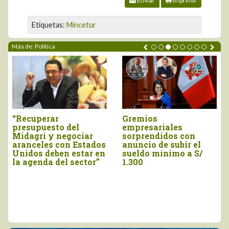
Enviar
Imprimir
Etiquetas:
Mincetur
Más de: Política
ADEX saluda
Marco Vinelli
anuncios de
juramentó como
presidenta Keiko
titular del Midagri
Fujimori