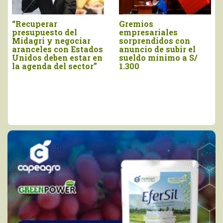
Recuperar
Gremios
ADE
resupuesto del
empresariales
anu
idagri y negociar
sorprendidos con
pre
ranceles con Estados
anuncio de subir el
Fuj
nidos deben estar en
sueldo mínimo a S/
 agenda del sector”
1.300