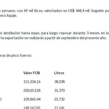
o peruano, con 69 mil litros, valorizados en US$ 468,4 mil. Seguido p
rero Aquije.
de destilación hasta mayo, para luego reposar durante 3 meses en l
la exportación se realizarán a partir de septiembre del presente año.
oras de pisco fueron:
Valor FOB
Litros
151,336.16
38,038
200,653.28
31,370
O
109,865.44
25,732
149,567.85
21,541