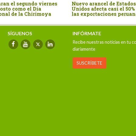
undo viernes
Nuevo arancel de Estados
Per
l Día
Unidos afecta casi el 50% de
por
Chirimoya
las exportaciones peruanas
pri
SÍGUENOS
INFÓRMATE
Recibe nuestras noticias en tu c
diariamente
SUSCRÍBETE