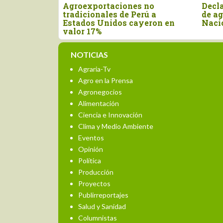
Agroexportaciones no
Declaran el seg
tradicionales de Perú a
de agosto como e
Estados Unidos cayeron en
Nacional de la 
valor 17%
NOTICIAS
Agraria-Tv
Agro en la Prensa
Agronegocios
Alimentación
Ciencia e Innovación
Clima y Medio Ambiente
Eventos
Opinión
Política
Producción
Proyectos
Publirreportajes
Salud y Sanidad
Columnistas