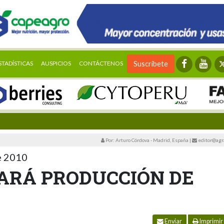
STADÍSTICAS
AUSPICIOS
CONTÁCTENOS
Suscríbete
Por: Arturo Córdova - Madrid, España
|
editor@agr
e 2010
ARÁ PRODUCCIÓN DE
Enviar
Imprimir