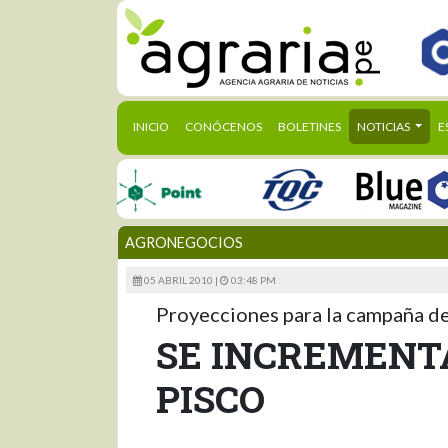
(CURRENT)
INICIO
CONÓCENOS
BOLETINES
NOTICIAS
E
AGRONEGOCIOS
05 ABRIL 2010 |
03:48 PM
Proyecciones para la campaña d
SE INCREMENT
PISCO