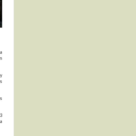
la
on
 y
os
os
,3
ra