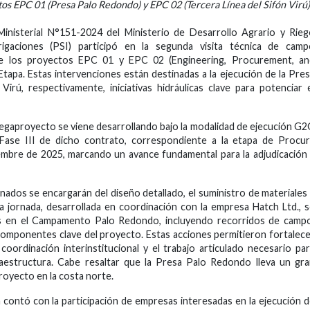
ctos EPC 01 (Presa Palo Redondo) y EPC 02 (Tercera Línea del Sifón Virú)
inisterial N°151-2024 del Ministerio de Desarrollo Agrario y Rie
rigaciones (PSI) participó en la segunda visita técnica de camp
 de los proyectos EPC 01 y EPC 02 (Engineering, Procurement, an
Etapa. Estas intervenciones están destinadas a la ejecución de la Pre
irú, respectivamente, iniciativas hidráulicas clave para potenciar 
egaproyecto se viene desarrollando bajo la modalidad de ejecución G
 Fase III de dicho contrato, correspondiente a la etapa de Procu
etiembre de 2025, marcando un avance fundamental para la adjudicación
onados se encargarán del diseño detallado, el suministro de materiales
la jornada, desarrollada en coordinación con la empresa Hatch Ltd., 
cas en el Campamento Palo Redondo, incluyendo recorridos de camp
componentes clave del proyecto. Estas acciones permitieron fortalec
oordinación interinstitucional y el trabajo articulado necesario pa
fraestructura. Cabe resaltar que la Presa Palo Redondo lleva un gr
royecto en la costa norte.
ta contó con la participación de empresas interesadas en la ejecución 