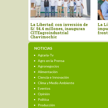
n de
La Libertad y Lambayeque:
Se inició s
ran
impulsan obras para ampliar
técnica de 
frontera agrícola
proyecto C
Etapa
NOTICIAS
Agraria-Tv
Agro en la Prensa
Agronegocios
Alimentación
Ciencia e Innovación
Clima y Medio Ambiente
Eventos
Opinión
Política
Producción