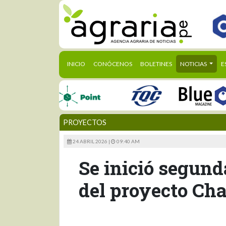
(CURRENT)
INICIO
CONÓCENOS
BOLETINES
NOTICIAS
E
PROYECTOS
24 ABRIL 2026 |
09:40 AM
Se inició segund
del proyecto Cha