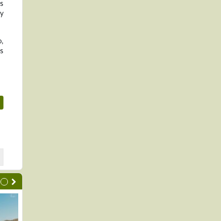
os
y
o,
os