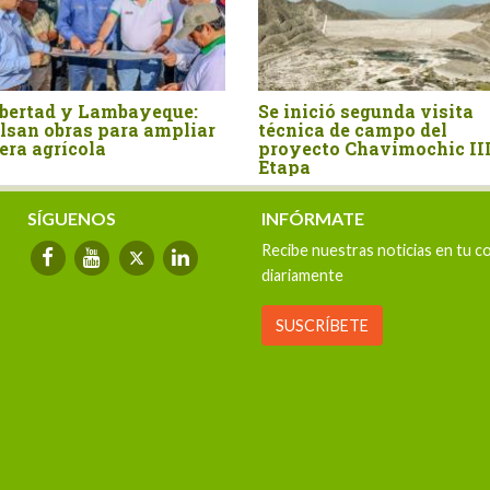
egunda visita
Obras por impuestos: Gloria y
campo del
Cerro Verde inauguran sede
havimochic III
universitaria en Majes
SÍGUENOS
INFÓRMATE
Recibe nuestras noticias en tu c
diariamente
SUSCRÍBETE