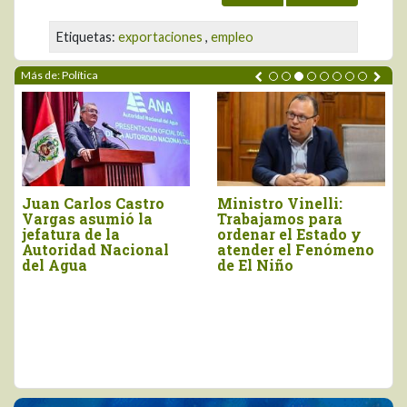
Etiquetas:
exportaciones
,
empleo
Más de: Política
inistro Vinelli:
Gobierno simplificará
“R
Trabajamos para
procesos para acceso
pre
rdenar el Estado y
a créditos del Banco
Mid
atender el Fenómeno
Agropecuario
ara
e El Niño
Uni
la 