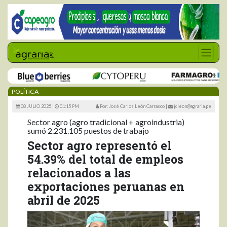
POLÍTICA
08 JULIO 2025 |
01:15 PM
Por: José Carlos León Carrasco
|
jcleon@agraria.pe
Sector agro (agro tradicional + agroindustria)
sumó 2.231.105 puestos de trabajo
Sector agro representó el
54.39% del total de empleos
relacionados a las
exportaciones peruanas en
abril de 2025