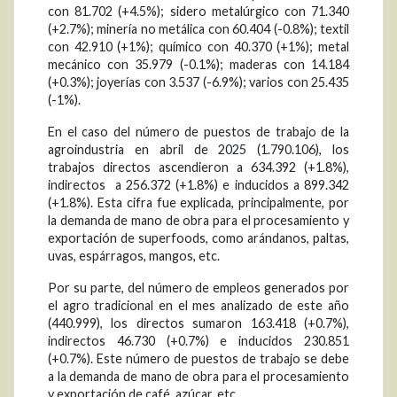
con 81.702 (+4.5%); sidero metalúrgico con 71.340
(+2.7%); minería no metálica con 60.404 (-0.8%); textil
con 42.910 (+1%); químico con 40.370 (+1%); metal
mecánico con 35.979 (-0.1%); maderas con 14.184
(+0.3%); joyerías con 3.537 (-6.9%); varios con 25.435
(-1%).
En el caso del número de puestos de trabajo de la
agroindustria en abril de 2025 (1.790.106), los
trabajos directos ascendieron a 634.392 (+1.8%),
indirectos a 256.372 (+1.8%) e inducidos a 899.342
(+1.8%). Esta cifra fue explicada, principalmente, por
la demanda de mano de obra para el procesamiento y
exportación de superfoods, como arándanos, paltas,
uvas, espárragos, mangos, etc.
Por su parte, del número de empleos generados por
el agro tradicional en el mes analizado de este año
(440.999), los directos sumaron 163.418 (+0.7%),
indirectos 46.730 (+0.7%) e inducidos 230.851
(+0.7%). Este número de puestos de trabajo se debe
a la demanda de mano de obra para el procesamiento
y exportación de café, azúcar, etc.