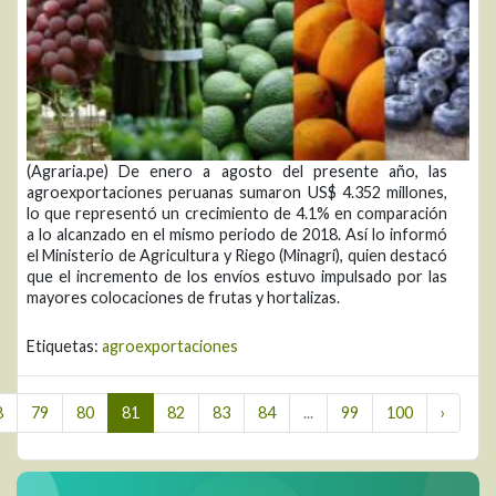
(Agraria.pe) De enero a agosto del presente año, las
agroexportaciones peruanas sumaron US$ 4.352 millones,
lo que representó un crecimiento de 4.1% en comparación
a lo alcanzado en el mismo periodo de 2018. Así lo informó
el Ministerio de Agricultura y Riego (Minagri), quien destacó
que el incremento de los envíos estuvo impulsado por las
mayores colocaciones de frutas y hortalizas.
Etiquetas:
agroexportaciones
8
79
80
81
82
83
84
...
99
100
›