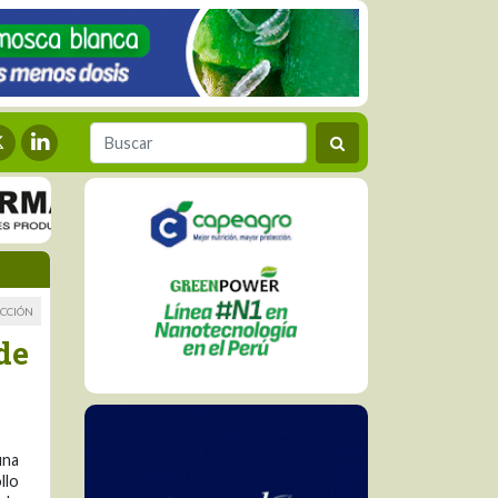
CCIÓN
de
una
llo