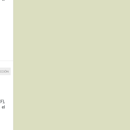
CCIÓN
F),
 el