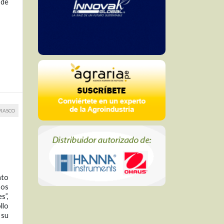
 de
RRASCO
nto
ños
s”,
llo
 su