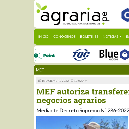
(CURRENT)
INICIO
CONÓCENOS
BOLETINES
NOTICIAS
E
MEF
15 DICIEMBRE 2022 |
10:02 AM
MEF autoriza transferen
negocios agrarios
Mediante Decreto Supremo Nº 286-202