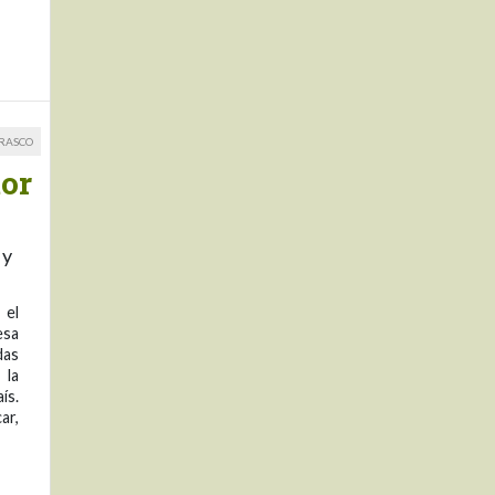
RRASCO
tor
 y
 el
esa
das
 la
ís.
ar,