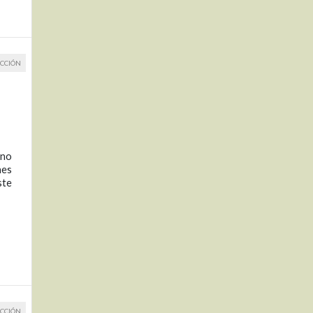
CCIÓN
ano
nes
ste
CCIÓN