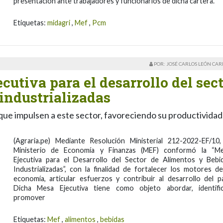
presentación ante trabajadores y funcionarios de dicha cartera.
Etiquetas:
midagri
,
Mef
,
Pcm
POR: JOSÉ CARLOS LEÓN CA
utiva para el desarrollo del sec
industrializadas
que impulsen a este sector, favoreciendo su productividad
(Agraria.pe) Mediante Resolución Ministerial 212-2022-EF/10,
Ministerio de Economía y Finanzas (MEF) conformó la “M
Ejecutiva para el Desarrollo del Sector de Alimentos y Bebi
Industrializadas”, con la finalidad de fortalecer los motores de
economía, articular esfuerzos y contribuir al desarrollo del pa
Dicha Mesa Ejecutiva tiene como objeto abordar, identific
promover
Etiquetas:
Mef
,
alimentos
,
bebidas