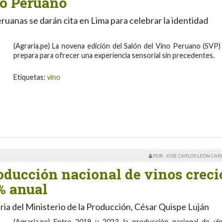
no Peruano
eruanas se darán cita en Lima para celebrar la identidad
(Agraria.pe) La novena edición del Salón del Vino Peruano (SVP)
prepara para ofrecer una experiencia sensorial sin precedentes.
Etiquetas:
vino
POR: JOSÉ CARLOS LEÓN CA
roducción nacional de vinos creci
% anual
ia del Ministerio de la Producción, César Quispe Luján
(Agraria.pe) Entre 2019 y 2023, la producción nacional de vi