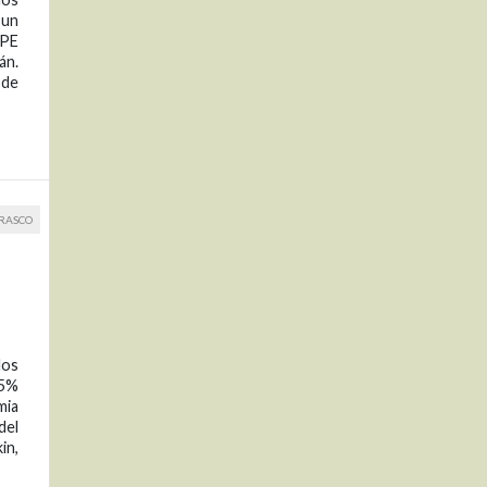
 un
YPE
án.
 de
RRASCO
los
.5%
mia
del
in,