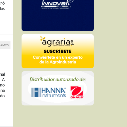
tró
las
RAMOS
nal
. A
ino
una
ado