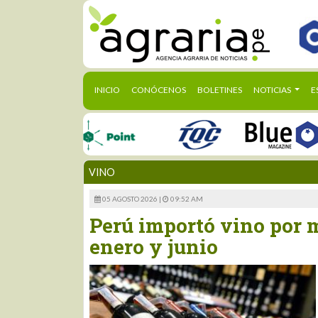
(CURRENT)
INICIO
CONÓCENOS
BOLETINES
NOTICIAS
E
VINO
05 AGOSTO 2026 |
09:52 AM
Perú importó vino por m
enero y junio