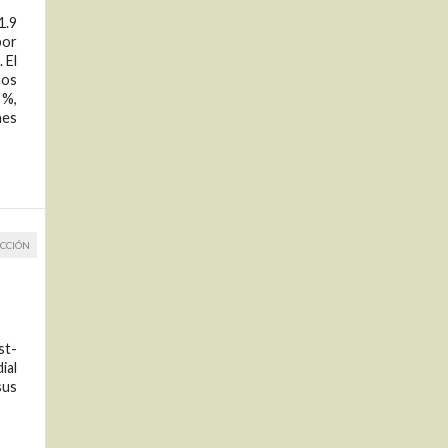
1.9
por
 El
mos
 %,
nes
CCIÓN
st-
ial
sus