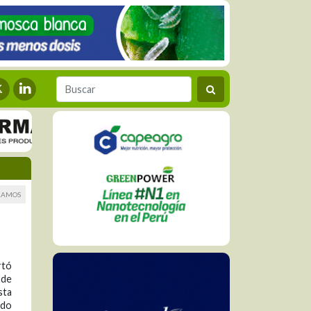
RAMOS
rtó
 de
sta
ado