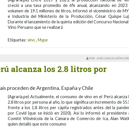
creció a una tasa promedio de 6% anual, alcanzando en 2023
volumen de 19.1 millones de litros, informó el viceministro de M
e Industria del Ministerio de la Producción, César Quispe Luj
Durante el lanzamiento de la quinta edición del Concurso Nacional
Vino Peruano que se realizará
Etiquetas:
vino
,
Mype
POR: JOSÉ CARLOS LEÓN CA
 alcanza los 2.8 litros por
aís proceden de Argentina, España y Chile
(Agraria.pe) Actualmente, el consumo de vino en el Perú alcanza 
2.8 litros por persona al año, lo que significa un incremento de 55
frente a los 1.8 litros per cápita registrados antes del la pande
por Covid (que se inició en 2020). Así lo informó el presidente 
Comité Vitivinícola de la Cámara de Comercio de Ica, Alan Watk
quien detalló que este consumo