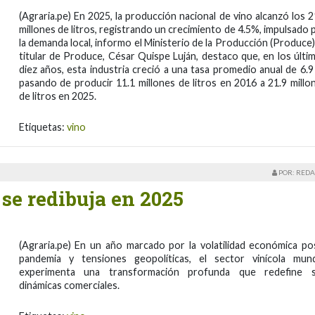
(Agraria.pe) En 2025, la producción nacional de vino alcanzó los 2
millones de litros, registrando un crecimiento de 4.5%, impulsado 
la demanda local, informo el Ministerio de la Producción (Produce).
titular de Produce, César Quispe Luján, destaco que, en los últi
diez años, esta industria creció a una tasa promedio anual de 6.9
pasando de producir 11.1 millones de litros en 2016 a 21.9 millo
de litros en 2025.
Etiquetas:
vino
POR: REDA
se redibuja en 2025
(Agraria.pe) En un año marcado por la volatilidad económica po
pandemia y tensiones geopolíticas, el sector vinícola mund
experimenta una transformación profunda que redefine 
dinámicas comerciales.