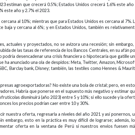
2023 estiman que crecerá 0.5%; Estados Unidos crecerá 1.6% este año
% este año y 2.7% el 2023.
s cercana al 10%; mientras que para Estados Unidos es cercana al 7%. 
e baja y cercana al 6%; y en Estados Unidos, también es relativamen
les, actuales y proyectados, no se avizora una recesión; sin embargo,
 subida de las tasas de referencia de los Bancos Centrales, en su afán p
lo podría desencadenar una crisis financiera o hipotecaria que gatille u
se ha anunciado una ola de despidos: Meta, Twitter, Amazon, Microsof
HSBC, Barclay bank, Disney; también, las textiles como Hennes & Mauri
presas agroexportadoras? No existe una bola de cristal; pero, en est
vadores. Habría que ponerse en el supuesto más negativo y estimar q
utícolas disminuirá (año 2023) entre 5 y 10%; si ello sucede y la ofer
onces los precios podrían caer entre 10 y 30%.
cir nuestra oferta, regresarla a niveles del año 2021 y así ponernos, 
in embargo, esto en la práctica es muy difícil de lograrse; además, l
umentar oferta en la ventana de Perú si nuestros envíos fuesen m