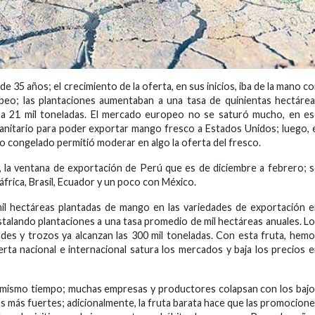
35 años; el crecimiento de la oferta, en sus inicios, iba de la mano c
eo; las plantaciones aumentaban a una tasa de quinientas hectáre
ba 21 mil toneladas. El mercado europeo no se saturó mucho, en e
anitario para poder exportar mango fresco a Estados Unidos; luego, 
ngo congelado permitió moderar en algo la oferta del fresco.
as, la ventana de exportación de Perú que es de diciembre a febrero; 
frica, Brasil, Ecuador y un poco con México.
il hectáreas plantadas de mango en las variedades de exportación 
nstalando plantaciones a una tasa promedio de mil hectáreas anuales. L
es y trozos ya alcanzan las 300 mil toneladas. Con esta fruta, hem
ta nacional e internacional satura los mercados y baja los precios 
l mismo tiempo; muchas empresas y productores colapsan con los baj
s más fuertes; adicionalmente, la fruta barata hace que las promocion