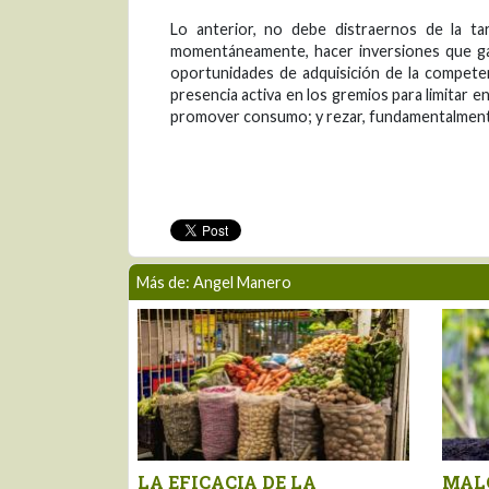
Lo anterior, no debe distraernos de la ta
momentáneamente, hacer inversiones que gar
oportunidades de adquisición de la competenc
presencia activa en los gremios para limitar 
promover consumo; y rezar, fundamentalment
Más de: Angel Manero
uena o mala leche?
AGRO: LA REFORMA