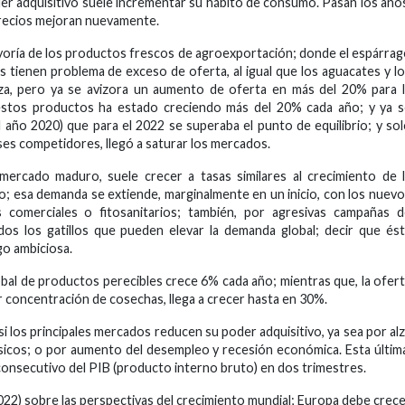
r adquisitivo suele incrementar su hábito de consumo. Pasan los año
 precios mejoran nuevamente.
yoría de los productos frescos de agroexportación; donde el espárra
os tienen problema de exceso de oferta, al igual que los aguacates y l
za, pero ya se avizora un aumento de oferta en más del 20% para 
stos productos ha estado creciendo más del 20% cada año; y ya s
l año 2020) que para el 2022 se superaba el punto de equilibrio; y so
íses competidores, llegó a saturar los mercados.
mercado maduro, suele crecer a tasas similares al crecimiento de 
ño; esa demanda se extiende, marginalmente en un inicio, con los nuev
comerciales o fitosanitarios; también, por agresivas campañas d
s los gatillos que pueden elevar la demanda global; decir que és
go ambiciosa.
obal de productos perecibles crece 6% cada año; mientras que, la ofer
 concentración de cosechas, llega a crecer hasta en 30%.
i los principales mercados reducen su poder adquisitivo, ya sea por al
sicos; o por aumento del desempleo y recesión económica. Esta últim
onsecutivo del PIB (producto interno bruto) en dos trimestres.
22) sobre las perspectivas del crecimiento mundial; Europa debe crec