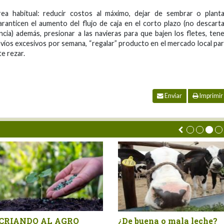
rea habitual: reducir costos al máximo, dejar de sembrar o plant
anticen el aumento del flujo de caja en el corto plazo (no descart
ia) además, presionar a las navieras para que bajen los fletes, ten
envíos excesivos por semana, “regalar” producto en el mercado local pa
e rezar.
Enviar
Imprimir
El pisco también es industria
Tendencias 