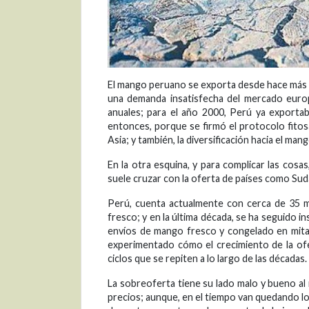
El mango peruano se exporta desde hace más de 
una demanda insatisfecha del mercado europ
anuales; para el año 2000, Perú ya exporta
entonces, porque se firmó el protocolo fitos
Asia; y también, la diversificación hacia el ma
En la otra esquina, y para complicar las cos
suele cruzar con la oferta de países como Sudá
Perú, cuenta actualmente con cerca de 35 m
fresco; y en la última década, se ha seguido i
envíos de mango fresco y congelado en mitad
experimentado cómo el crecimiento de la ofer
ciclos que se repiten a lo largo de las décadas.
La sobreoferta tiene su lado malo y bueno a
precios; aunque, en el tiempo van quedando lo