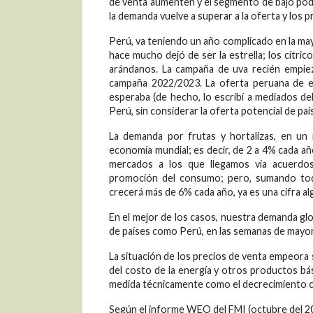
de venta aumenten y el segmento de bajo pode
la demanda vuelve a superar a la oferta y los
Perú, va teniendo un año complicado en la ma
hace mucho dejó de ser la estrella; los cítric
arándanos. La campaña de uva recién empie
campaña 2022/2023. La oferta peruana de e
esperaba (de hecho, lo escribí a mediados de
Perú, sin considerar la oferta potencial de pa
La demanda por frutas y hortalizas, en un 
economía mundial; es decir, de 2 a 4% cada a
mercados a los que llegamos vía acuerdos 
promoción del consumo; pero, sumando todo
crecerá más de 6% cada año, ya es una cifra al
En el mejor de los casos, nuestra demanda gl
de países como Perú, en las semanas de mayor
La situación de los precios de venta empeora s
del costo de la energía y otros productos bá
medida técnicamente como el decrecimiento c
Según el informe WEO del FMI (octubre del 20