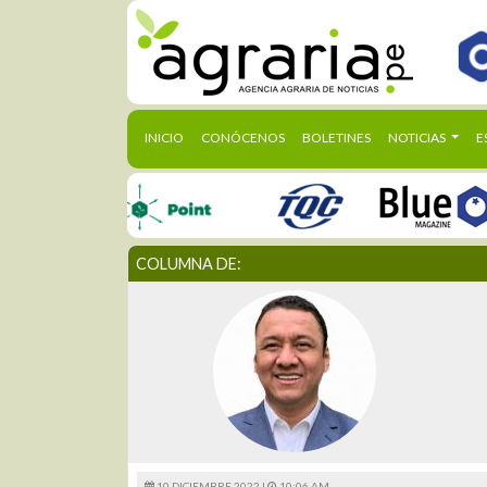
(CURRENT)
INICIO
CONÓCENOS
BOLETINES
NOTICIAS
E
COLUMNA DE:
10 DICIEMBRE 2022 |
10:06 AM