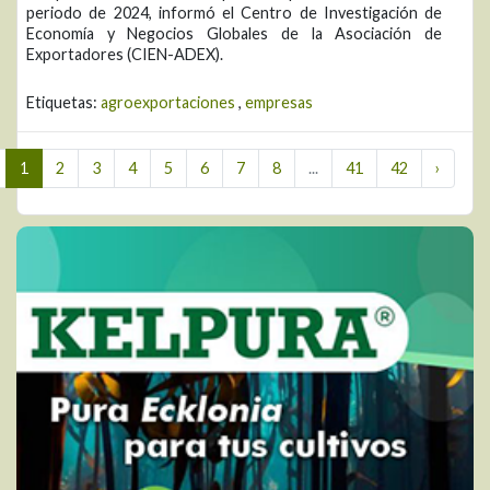
periodo de 2024, informó el Centro de Investigación de
Economía y Negocios Globales de la Asociación de
Exportadores (CIEN-ADEX).
Etiquetas:
agroexportaciones
,
empresas
1
2
3
4
5
6
7
8
...
41
42
›