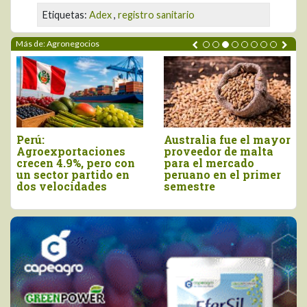
Etiquetas:
Adex
,
registro sanitario
Más de: Agronegocios
ustralia fue el mayor
Agroexportaciones no
Dec
proveedor de malta
tradicionales de Perú
vie
para el mercado
a Estados Unidos
com
eruano en el primer
cayeron en valor 17%
de 
semestre