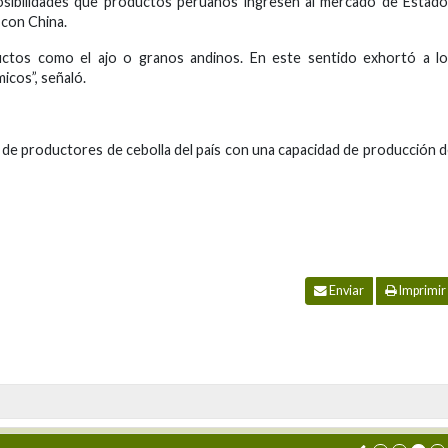
osibilidades que productos peruanos ingresen al mercado de Estad
 con China.
ductos como el ajo o granos andinos. En este sentido exhortó a l
icos”, señaló.
 de productores de cebolla del país con una capacidad de producción 
Enviar
Imprimir