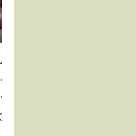
ña
on
án
ue
os