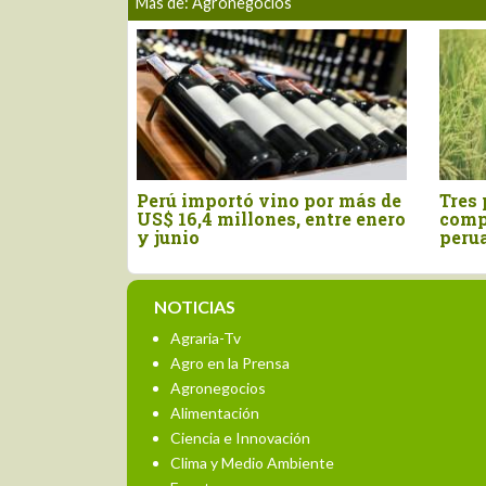
Más de: Agronegocios
ificación
Perú importó vino por más de
Tres 
el orégano
US$ 16,4 millones, entre enero
comp
igencia
y junio
peru
NOTICIAS
Agraria-Tv
Agro en la Prensa
Agronegocios
Alimentación
Ciencia e Innovación
Clima y Medio Ambiente