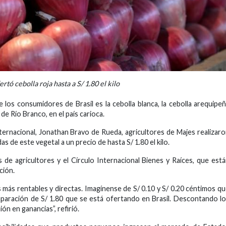
tó cebolla roja hasta a S/ 1.80 el kilo
 los consumidores de Brasil es la cebolla blanca, la cebolla arequipe
 Río Branco, en el país carioca.
ternacional, Jonathan Bravo de Rueda, agricultores de Majes realizar
s de este vegetal a un precio de hasta S/ 1.80 el kilo.
s de agricultores y el Círculo Internacional Bienes y Raíces, que est
ción.
s más rentables y directas. Imagínense de S/ 0.10 y S/ 0.20 céntimos q
omparación de S/ 1.80 que se está ofertando en Brasil. Descontando l
ón en ganancias”, refirió.