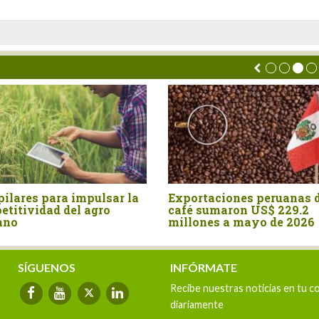
s
Australia fue el mayor
Agroexpor
proveedor de malta para el
tradiciona
mercado peruano en el primer
Estados U
semestre
valor 17%
SÍGUENOS
INFÓRMATE
Recibe nuestras noticias en tu c
diariamente