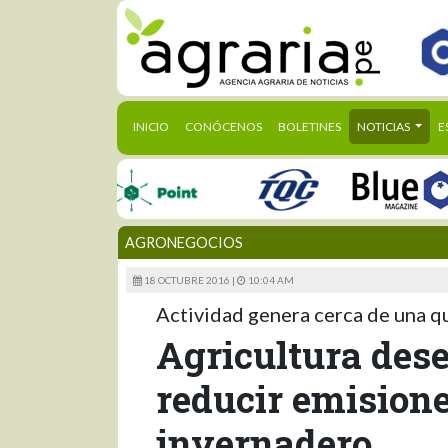
(CURRENT)
INICIO
CONÓCENOS
BOLETINES
NOTICIAS
E
AGRONEGOCIOS
18 OCTUBRE 2016 |
10:04 AM
Actividad genera cerca de una q
Agricultura des
reducir emisione
invernadero