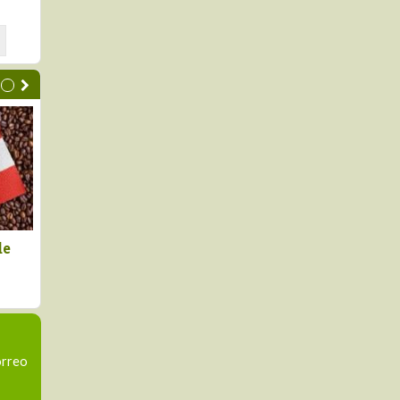
taciones no
Declaran el segundo viernes
les de Perú a
de agosto como el Día
nidos cayeron en
Nacional de la Chirimoya
orreo