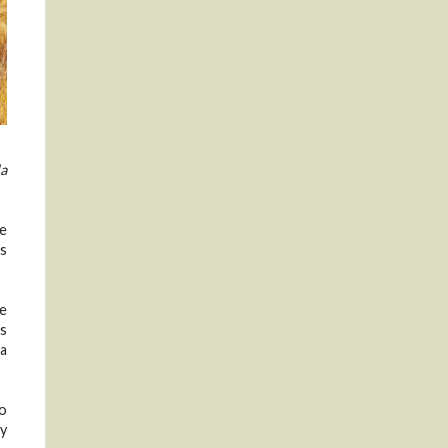
la
de
as
de
as
la
do
 y