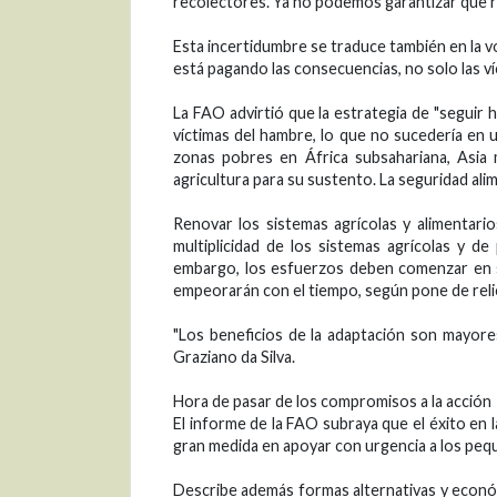
recolectores. Ya no podemos garantizar que 
Esta incertidumbre se traduce también en la vo
está pagando las consecuencias, no solo las víc
La FAO advirtió que la estrategia de "seguir
víctimas del hambre, lo que no sucedería en u
zonas pobres en África subsahariana, Asia 
agricultura para su sustento. La seguridad al
Renovar los sistemas agrícolas y alimentario
multiplicidad de los sistemas agrícolas y de
embargo, los esfuerzos deben comenzar en s
empeorarán con el tiempo, según pone de reli
"Los beneficios de la adaptación son mayore
Graziano da Silva.
Hora de pasar de los compromisos a la acción
El informe de la FAO subraya que el éxito en 
gran medida en apoyar con urgencia a los peq
Describe además formas alternativas y econó