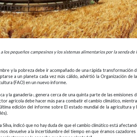
a los pequeños campesinos y los sistemas alimentarios por la senda de 
ambre y la pobreza debe ir acompañado de una rápida transformación 
ptarse a un planeta cada vez más cálido, advirtió la Organización de l
icultura (FAO) en un nuevo informe.
pesca y la ganadería-, genera cerca de una quinta parte de las emisiones 
tor agrícola debe hacer más para combatir el cambio climático, mientr
ltima edición del informe sobre El estado mundial de la agricultura y 
lés).
a Silva, indicó que no hay duda de que el cambio climático está afectan
ico nos devuelve a la incertidumbre del tiempo en que éramos cazadores