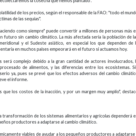
recolectaremos la cosecha que hemos plantado".
latilidad de los precios, según el responsable de la FAO: "todo el mun
timas de las sequías".
 haciendo como siempre" puede convertir a millones de personas más 
n futuro sin cambio climático. La más afectada sería la población de l
meridional y el Sudeste asiático, en especial los que dependen de 
imentaria en muchos países empeorará en el futuro si actuamos hoy.
s será complejo debido a la gran cantidad de actores involucrados, 
 procesado de alimentos, y las diferencias entre los ecosistemas. S
erio ya, pues se prevé que los efectos adversos del cambio climáti
eve el informe.
s que los costos de la inacción, y por un margen muy amplio", desta
la transformación de los sistemas alimentarios y agrícolas dependerá 
ueños productores a adaptarse al cambio climático.
micamente viables de ayudar a los pequeños productores a adaptarse