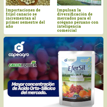
Perú importó vino por
Tres pilares para
más de US$ 16,4
impulsar la
millones, entre enero
competitividad del
y junio
agro peruano