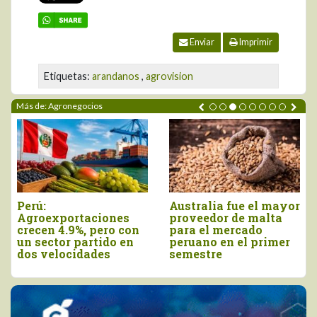
Enviar
Imprimir
Etiquetas:
arandanos
,
agrovision
Más de: Agronegocios
Australia fue el mayor
Agroexportaciones no
proveedor de malta
tradicionales de Perú
para el mercado
a Estados Unidos
peruano en el primer
cayeron en valor 17%
semestre