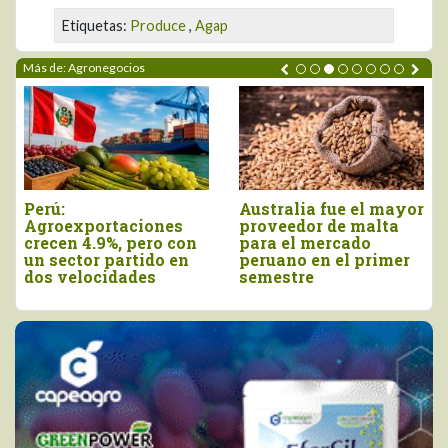
Etiquetas:
Produce
,
Agap
Más de: Agronegocios
ustralia fue el mayor
Agroexportaciones no
Dec
proveedor de malta
tradicionales de Perú
vie
para el mercado
a Estados Unidos
com
eruano en el primer
cayeron en valor 17%
de 
semestre