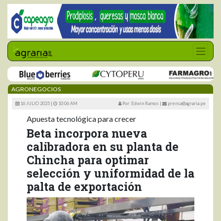
AGRONEGOCIOS
16 JULIO 2025 |
10:06 AM
Por: Edwin Ramos
|
prensa@agraria.pe
Apuesta tecnológica para crecer
Beta incorpora nueva
calibradora en su planta de
Chincha para optimar
selección y uniformidad de la
palta de exportación