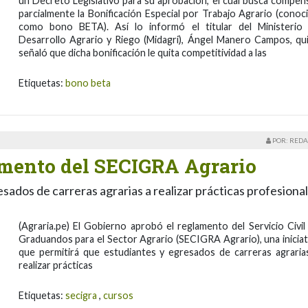
un Decreto Legislativo para su aprobación, el cual busca compen
parcialmente la Bonificación Especial por Trabajo Agrario (conoc
como bono BETA). Así lo informó el titular del Ministerio
Desarrollo Agrario y Riego (Midagri), Ángel Manero Campos, qu
señaló que dicha bonificación le quita competitividad a las
Etiquetas:
bono beta
POR: REDA
amento del SECIGRA Agrario
esados de carreras agrarias a realizar prácticas profesiona
(Agraria.pe) El Gobierno aprobó el reglamento del Servicio Civil
Graduandos para el Sector Agrario (SECIGRA Agrario), una iniciat
que permitirá que estudiantes y egresados de carreras agraria
realizar prácticas
Etiquetas:
secigra
,
cursos