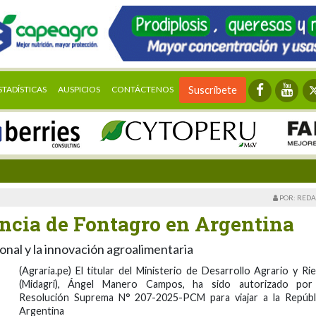
STADÍSTICAS
AUSPICIOS
CONTÁCTENOS
Suscríbete
POR: REDA
encia de Fontagro en Argentina
nal y la innovación agroalimentaria
(Agraria.pe) El titular del Ministerio de Desarrollo Agrario y Ri
(Midagri), Ángel Manero Campos, ha sido autorizado por
Resolución Suprema N° 207-2025-PCM para viajar a la Repúbl
Argentina