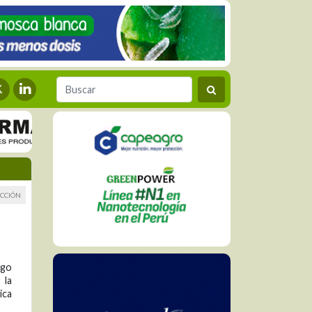
CCIÓN
ego
 la
ica