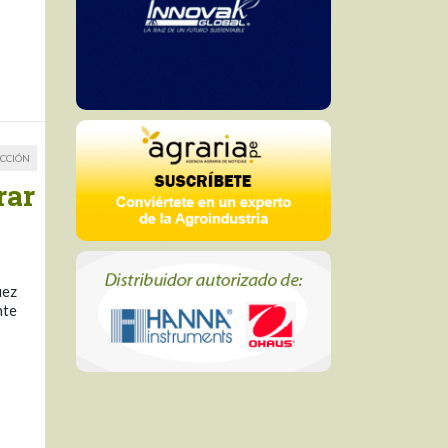
CCIÓN
rar
uez
nte