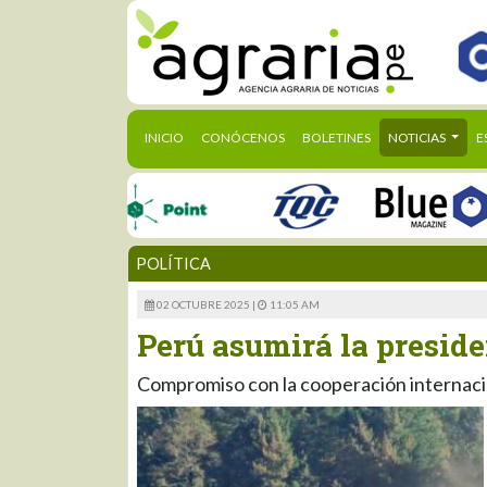
(CURRENT)
INICIO
CONÓCENOS
BOLETINES
NOTICIAS
E
POLÍTICA
02 OCTUBRE 2025 |
11:05 AM
Perú asumirá la presid
Compromiso con la cooperación internacio