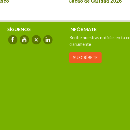
de Calidad 2026
conquistan diez medallas 
Concurso Nacional de
Chocolate Peruano
SÍGUENOS
INFÓRMATE
Recibe nuestras noticias en tu c
diariamente
SUSCRÍBETE