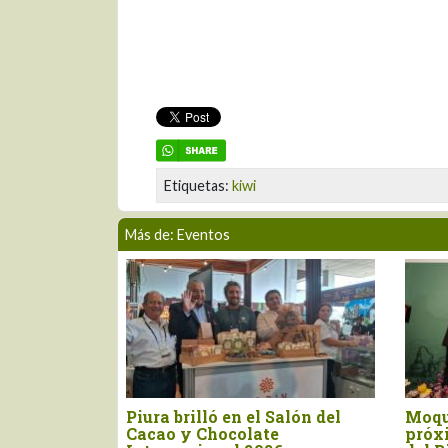
Etiquetas:
kiwi
Más de: Eventos
lón del
Moquegua será la sede del
Conozc
próximo Concurso Nacional
XX Co