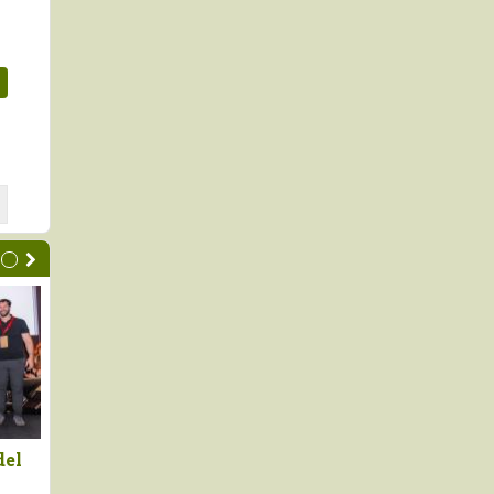
 de
Hoy la XVII edición del Salón
Fruit Attract
del Cacao y Chocolate
una nueva co