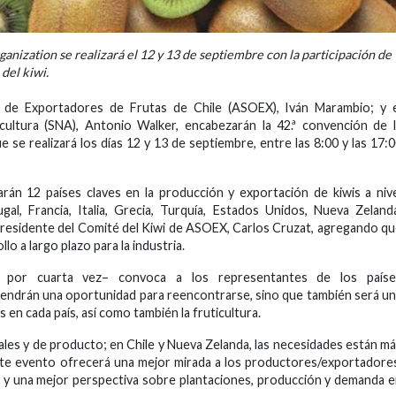
ganization se realizará el 12 y 13 de septiembre con la participación de
del kiwi.
n de Exportadores de Frutas de Chile (ASOEX), Iván Marambio; y e
cultura (SNA), Antonio Walker, encabezarán la 42.ª convención de 
e se realizará los días 12 y 13 de septiembre, entre las 8:00 y las 17:
rán 12 países claves en la producción y exportación de kiwis a niv
al, Francia, Italia, Grecia, Turquía, Estados Unidos, Nueva Zeland
el presidente del Comité del Kiwi de ASOEX, Carlos Cruzat, agregando q
o a largo plazo para la industria.
e por cuarta vez– convoca a los representantes de los paíse
endrán una oportunidad para reencontrarse, sino que también será u
s en cada país, así como también la fruticultura.
les y de producto; en Chile y Nueva Zelanda, las necesidades están m
Este evento ofrecerá una mejor mirada a los productores/exportadore
 y una mejor perspectiva sobre plantaciones, producción y demanda 