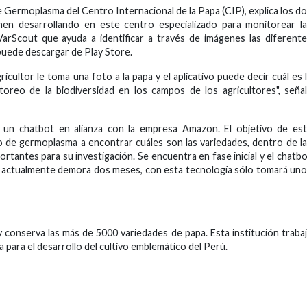
e Germoplasma del Centro Internacional de la Papa (CIP), explica los d
ienen desarrollando en este centro especializado para monitorear l
 VarScout que ayuda a identificar a través de imágenes las diferent
 puede descargar de Play Store.
ricultor le toma una foto a la papa y el aplicativo puede decir cuál es 
itoreo de la biodiversidad en los campos de los agricultores", seña
 un chatbot en alianza con la empresa Amazon. El objetivo de est
o de germoplasma a encontrar cuáles son las variedades, dentro de l
rtantes para su investigación. Se encuentra en fase inicial y el chatb
que actualmente demora dos meses, con esta tecnología sólo tomará un
onserva las más de 5000 variedades de papa. Esta institución traba
a para el desarrollo del cultivo emblemático del Perú.