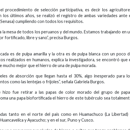
l procedimiento de selección participativa, es decir los agricultor
los últimos años, se realizó el registro de ambas variedades ante 
 (Senasa) cumpliendo con todos los requisitos.
a la mesa de todos los peruanos y del mundo. Estamos trabajando en 
r fortificado, libre y sano”, precisa Burgos.
icada es de pulpa amarilla y la otra es de pulpa blanca con un poco 
cos realizados en humanos, explica la investigadora, se encontró que 
rbe mucho mejor que el hierro de una de pulpa morada.
veles de absorción que llegan hasta el 30%, algo inesperado para l
ntos como las lentejas o frijoles”, señala Gabriela Burgos.
 hizo fue retirar a las papas de color morado del grupo de papa
coma una papa biofortificada el hierro de este tubérculo sea totalmen
das tanto en el norte del país como en Huamachuco (La Libertad) 
Huancavelica y Ayacucho; y en el sur, Puno y Cusco.