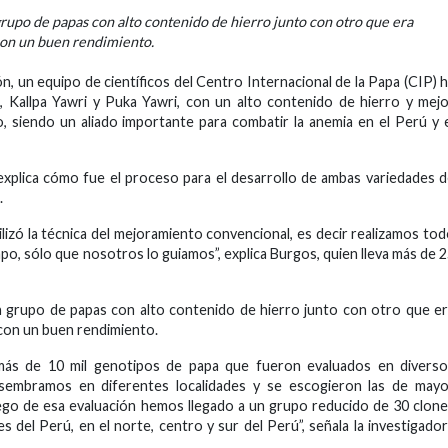
upo de papas con alto contenido de hierro junto con otro que era
 con un buen rendimiento.
, un equipo de científicos del Centro Internacional de la Papa (CIP) 
, Kallpa Yawri y Puka Yawri, con un alto contenido de hierro y mej
 siendo un aliado importante para combatir la anemia en el Perú y 
, explica cómo fue el proceso para el desarrollo de ambas variedades 
.
lizó la técnica del mejoramiento convencional, es decir realizamos to
po, sólo que nosotros lo guiamos”, explica Burgos, quien lleva más de 
 grupo de papas con alto contenido de hierro junto con otro que e
 con un buen rendimiento.
más de 10 mil genotipos de papa que fueron evaluados en diverso
 sembramos en diferentes localidades y se escogieron las de mayo
ego de esa evaluación hemos llegado a un grupo reducido de 30 clon
 del Perú, en el norte, centro y sur del Perú”, señala la investigado