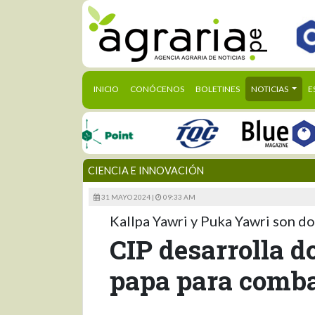
(CURRENT)
INICIO
CONÓCENOS
BOLETINES
NOTICIAS
E
CIENCIA E INNOVACIÓN
31 MAYO 2024 |
09:33 AM
Kallpa Yawri y Puka Yawri son do
CIP desarrolla d
papa para comba