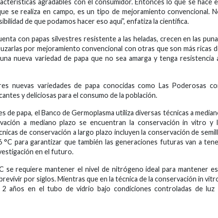
racterísticas agradables con el consumidor. Entonces lo que se hace 
que se realiza en campo, es un tipo de mejoramiento convencional. 
bilidad de que podamos hacer eso aquí”, enfatiza la científica.
ta con papas silvestres resistente a las heladas, crecen en las pun
ruzarlas por mejoramiento convencional con otras que son más ricas 
 una nueva variedad de papa que no sea amarga y tenga resistencia 
 tres nuevas variedades de papa conocidas como Las Poderosas co
cantes y deliciosas para el consumo de la población.
es de papa, el Banco de Germoplasma utiliza diversas técnicas a media
rvación a mediano plazo se encuentran la conservación in vitro y 
cnicas de conservación a largo plazo incluyen la conservación de semil
6 °C para garantizar que también las generaciones futuras van a ten
vestigación en el futuro.
°C se requiere mantener el nivel de nitrógeno ideal para mantener e
revivir por siglos. Mientras que en la técnica de la conservación in vitr
a 2 años en el tubo de vidrio bajo condiciones controladas de luz