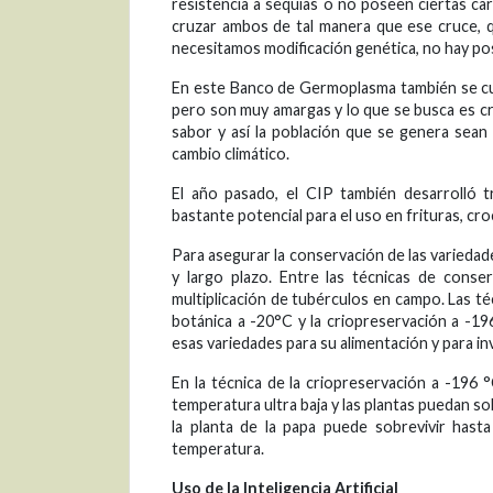
resistencia a sequías o no poseen ciertas ca
cruzar ambos de tal manera que ese cruce, 
necesitamos modificación genética, no hay posi
En este Banco de Germoplasma también se cuen
pero son muy amargas y lo que se busca es c
sabor y así la población que se genera sean
cambio climático.
El año pasado, el CIP también desarrolló
bastante potencial para el uso en frituras, cro
Para asegurar la conservación de las variedad
y largo plazo. Entre las técnicas de conse
multiplicación de tubérculos en campo. Las té
botánica a -20°C y la criopreservación a -19
esas variedades para su alimentación y para in
En la técnica de la criopreservación a -196 
temperatura ultra baja y las plantas puedan sob
la planta de la papa puede sobrevivir hast
temperatura.
Uso de la Inteligencia Artificial