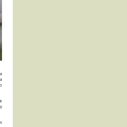
ra
ta
co
ye
 y
en