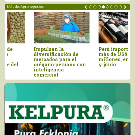
Más de: Agronegocios
Perú importó vino por
Tres pilares para
más de US$ 16,4
impulsar la
millones, entre enero
competitividad del
y junio
agro peruano