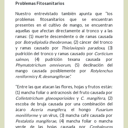
Problemas Fitosanitarios
Nuestro entrevistado también apunta que “los
problemas fitosanitarios que se encuentran
presentes en el cultivo de mango, se encuentran
aquellas que afectan directamente al tronco y a las
ramas: (1) muerte descendente o de ramas causada
por
Botrydiplodia theobromae
, (2) cáncer del tronco
y ramas causado por
Thielaviopsis paradoxa
, (3)
pudrición del tronco y ramas causado por
Corticium
salmon
, (4) pudrición texana causada por
Phymatotrichum omnivorum
, (5) declinación del
mango causada posiblemente por
Rotylenchus
reniformis
y
R. desmangiferae
”.
“Entre las que atacan las flores, hojas y frutos están:
(1) mancha foliar o antracnosis del fruto causada por
Colletotrichum gloeosporioides
y
C. mangifera
, (2)
escoba de bruja causada por una combinación del
ácaro
Aceria mangifera
, el hongo
Fusarium
moniliforme
y un virus, (3) mancha café causada por
Pestalotia mangiferae
, (4) mancha foliar o mancha
verde de las hojas causada por
Cephaleuros