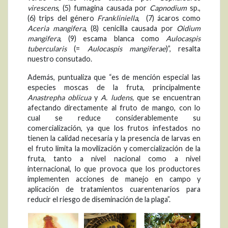
virescens
, (5) fumagina causada por
Capnodium
sp.,
(6) trips del género
Frankliniella
, (7) ácaros como
Aceria mangifera
, (8) cenicilla causada por
Oidium
mangifera
, (9) escama blanca como
Aulocaspis
tubercularis
(=
Aulocaspis mangiferae
)”, resalta
nuestro consutado.
Además, puntualiza que “es de mención especial las
especies moscas de la fruta, principalmente
Anastrepha oblicua
y
A. ludens,
que se encuentran
afectando directamente al fruto de mango, con lo
cual se reduce considerablemente su
comercialización, ya que los frutos infestados no
tienen la calidad necesaria y la presencia de larvas en
el fruto limita la movilización y comercialización de la
fruta, tanto a nivel nacional como a nivel
internacional, lo que provoca que los productores
implementen acciones de manejo en campo y
aplicación de tratamientos cuarentenarios para
reducir el riesgo de diseminación de la plaga”.