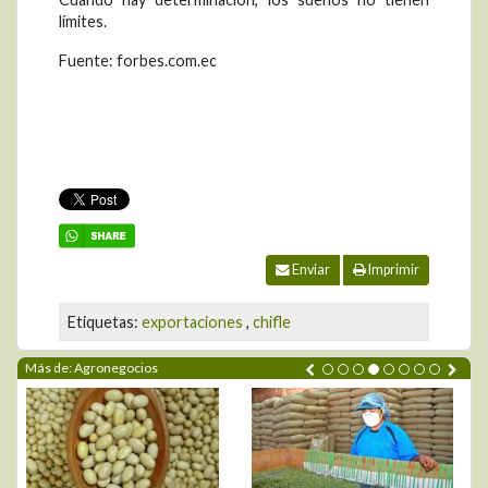
límites.
Fuente: forbes.com.ec
Enviar
Imprimir
Etiquetas:
exportaciones
,
chifle
Más de: Agronegocios