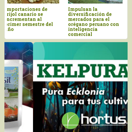
Perú importó vino por
Tres pilares para
más de US$ 16,4
impulsar la
millones, entre enero
competitividad del
y junio
agro peruano