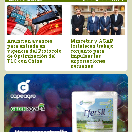
Exportaciones
Importaciones de
peruanas de camote
frijol canario se
crecen 20.3% y llegan
incrementan al
a 19 mercados
primer semestre del
internacionales
año