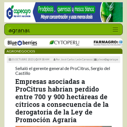
AGRONEGOCIOS
31 OCTUBRE 2023 |
09:18 AM
Por: José Carlos León Carrasco
|
jcleon@agraria.pe
Señaló el gerente general de ProCitrus, Sergio del
Castillo
Empresas asociadas a
ProCitrus habrían perdido
entre 700 y 900 hectáreas de
cítricos a consecuencia de la
derogatoria de la Ley de
Promoción Agraria