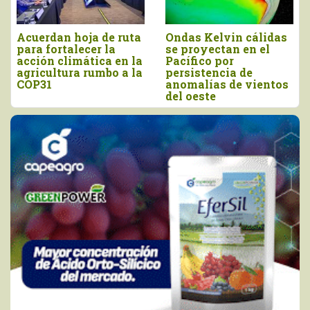
“El agro debe
DRA Piura se prepara
prepararse con
ante posible escenario
anticipación para
de El Niño Costero
enfrentar los efectos
del Niño Costero”