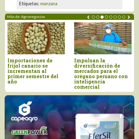
Etiquetas:
manzana
Más de: Agronegocios
Perú importó vino por
Tres pilares para
más de US$ 16,4
impulsar la
millones, entre enero
competitividad del
y junio
agro peruano