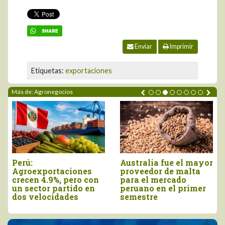
Enviar
Imprimir
Etiquetas:
exportaciones
Más de: Agronegocios
Agroexportaciones no
Declaran el segundo
tradicionales de Perú
viernes de agosto
a Estados Unidos
como el Día Nacional
cayeron en valor 17%
de la Chirimoya