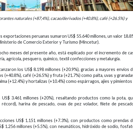
antes naturales (+87,4%), cacao/derivados (+40.8%), café (+26.5%) y
as exportaciones peruanas sumaron US$ 55.640 millones, un valor 18.
inisterio de Comercio Exterior y Turismo (Mincetur).
cho meses del presente año, está explicado por el incremento de ca
a, agrícola, pesquero, químico, textil confecciones y metalurgia.
canzaron los US$ 8.198 millones (+20.9%), gracias a mayores envíos 
s (+40.8%), café (+26.5%) y fruta (+21.7%) como palta, uvas y granada
alma (+12.4%) y hortalizas (+10.4%) como espárragos, ajíes y pimientos
 US$ 3.461 millones (+20%), resaltando productos como la pota, q
 récord), harina de pescado, ovas de pez volador, filete de pescad
fecciones US$ 1.151 millones (+7.3%), con productos como prendas 
 US$ 1.256 millones (+5.5%), con neumáticos, hidróxido de sodio, fosfa