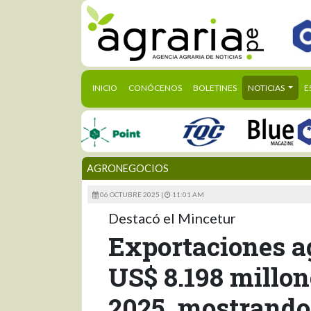
(CURRENT)
INICIO
CONÓCENOS
BOLETINES
NOTICIAS
E
AGRONEGOCIOS
06 OCTUBRE 2025 |
11:01 AM
Destacó el Mincetur
Exportaciones 
US$ 8.198 millon
2025, mostrando