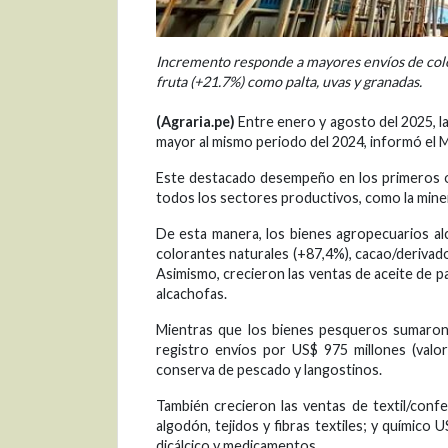
Incremento responde a mayores envíos de color
fruta (+21.7%) como palta, uvas y granadas.
(Agraria.pe)
Entre enero y agosto del 2025, l
mayor al mismo periodo del 2024, informó el M
Este destacado desempeño en los primeros o
todos los sectores productivos, como la minerí
De esta manera, los bienes agropecuarios al
colorantes naturales (+87,4%), cacao/derivado
Asimismo, crecieron las ventas de aceite de p
alcachofas.
Mientras que los bienes pesqueros sumaron
registro envíos por US$ 975 millones (valor
conserva de pescado y langostinos.
También crecieron las ventas de textil/con
algodón, tejidos y fibras textiles; y químico
dicálcico y medicamentos.