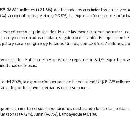
S$ 36.611 millones (+21.6%), destacando los crecimientos en las vent
9%) y concentrados de zinc (+23.8%). La exportación de cobre, princip
destacó como el principal destino de las exportaciones peruanas, c
re, oro y concentrados de plata; seguido por la Unión Europea, con U
, palta y cacao en grano; y Estados Unidos, con US$ 5.727 millones, p
166 mercados. Entre enero y agosto se registraron 8.475 exportadora
y medianas empresas.
sto del 2025, la exportación peruana de bienes sumó US$ 8,729 millone
 alcanzado por los envíos peruanos en un solo mes.
regiones aumentaron sus exportaciones destacando los crecimientos 
 Amazonas (+72%), Junín (+67%), Lambayeque (+61%).