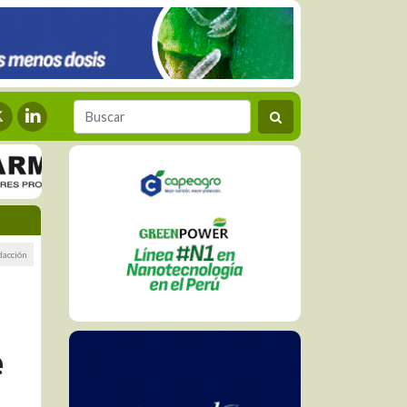
dacción
e