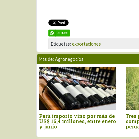
Etiquetas:
exportaciones
Más de: Agronegocios
rtó vino por más de
Tres pilares para impulsar la
millones, entre enero
competitividad del agro
peruano