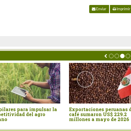
Enviar
Imprimir
Exportaciones peruanas de
Perú: Agroexpor
café sumaron US$ 229.2
crecen 4.9%, per
millones a mayo de 2026
sector partido e
velocidades