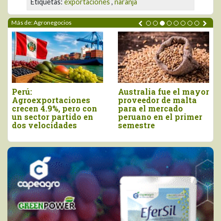
Etiquetas:
exportaciones
,
naranja
Más de: Agronegocios
tralia fue el mayor
Agroexportaciones no
Decla
veedor de malta
tradicionales de Perú
viern
a el mercado
a Estados Unidos
como 
uano en el primer
cayeron en valor 17%
de la
estre