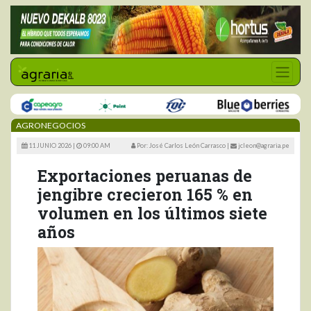
AGRONEGOCIOS
11 JUNIO 2026 |
09:00 AM
Por: José Carlos León Carrasco
|
jcleon@agraria.pe
Exportaciones peruanas de
jengibre crecieron 165 % en
volumen en los últimos siete
años