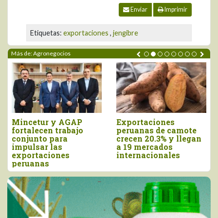
Enviar
Imprimir
Etiquetas:
exportaciones
,
jengibre
Más de: Agronegocios
Mincetur y AGAP
Exportaciones
fortalecen trabajo
peruanas de camote
conjunto para
crecen 20.3% y llegan
impulsar las
a 19 mercados
exportaciones
internacionales
peruanas