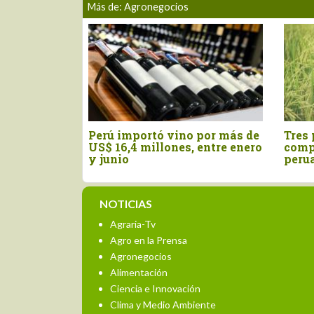
Más de: Agronegocios
Exportaciones peruanas de
Perú: Agroexportac
café sumaron US$ 229.2
crecen 4.9%, pero co
millones a mayo de 2026
sector partido en do
velocidades
NOTICIAS
Agraria-Tv
Agro en la Prensa
Agronegocios
Alimentación
Ciencia e Innovación
Clima y Medio Ambiente