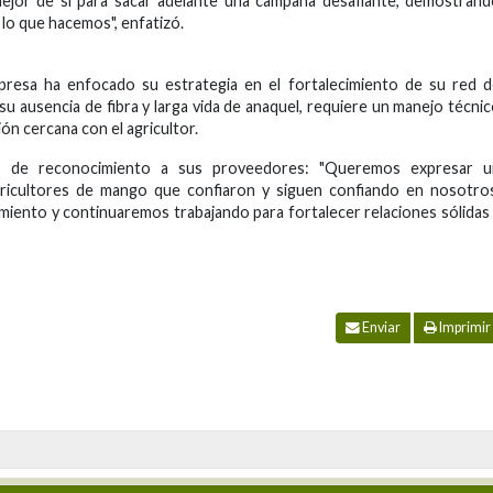
 mejor de sí para sacar adelante una campaña desafiante, demostran
 lo que hacemos", enfatizó.
empresa ha enfocado su estrategia en el fortalecimiento de su red 
u ausencia de fibra y larga vida de anaquel, requiere un manejo técni
ón cercana con el agricultor.
je de reconocimiento a sus proveedores: "Queremos expresar u
gricultores de mango que confiaron y siguen confiando en nosotro
iento y continuaremos trabajando para fortalecer relaciones sólidas
Enviar
Imprimir