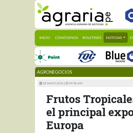
(CURRENT)
INICIO
CONÓCENOS
BOLETINES
NOTICIAS
E
AGRONEGOCIOS
18 MAYO 2026 |
09:58 AM
Frutos Tropicale
el principal exp
Europa