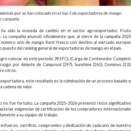
 además que se han colocado en el top 5 de exportadores de mango
te campaña.
a ha sido la moneda de cambio en el sector agroexportador, Fruto
. La compañía anunció oficialmente que, al cierre de la campaña 202
r número uno de mango Kent fresco con destino al mercado europeo
o puesto del ranking general de exportadoras de mango en el país.
logró colocar en este periodo 393 FCL (Carga de Contenedor Complet
derazgo por delante de Camposol (297), Sunshine (261), Dominus (231
re otros.
oexportadora, este resultado es la culminación de un proceso basado 
la cadena de valor.
o no fue fortuito. La campaña 2025-2026 presentó retos significativ
 hasta las exigencias de certificación de los compradores internacionale
ctamente a su equipo de trabajo.
el esfuerzo, sacrificio, compromiso y dedicación de cada uno de nuestr