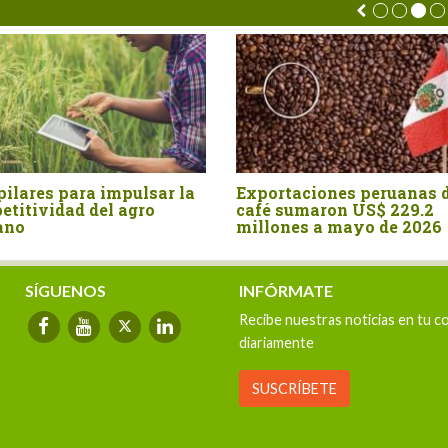
iones
Australia fue el mayor
Agroex
n un
proveedor de malta para el
tradic
s
mercado peruano en el primer
Estado
semestre
valor 
SÍGUENOS
INFÓRMATE
Recibe nuestras noticias en tu c
diariamente
SUSCRÍBETE