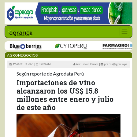
AGRONEGOCIOS
19 AGOSTO 2021 |
09:08 AM
Por: Edwin Ramos
|
prensa@agraria.pe
Según reporte de Agrodata Perú
Importaciones de vino
alcanzaron los US$ 15.8
millones entre enero y julio
de este año