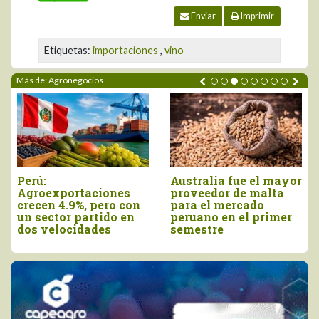
Enviar
Imprimir
Etiquetas:
importaciones
,
vino
Más de: Agronegocios
ustralia fue el mayor
Agroexportaciones no
Dec
proveedor de malta
tradicionales de Perú
vie
para el mercado
a Estados Unidos
com
eruano en el primer
cayeron en valor 17%
de 
semestre